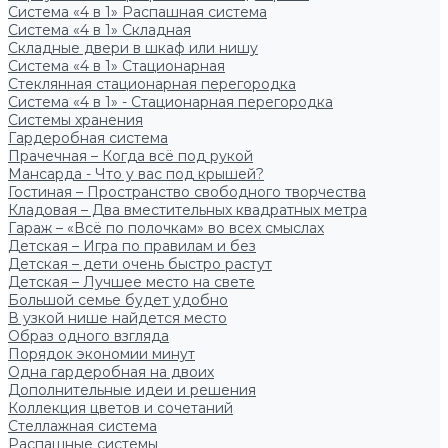
Система «4 в 1» Распашная система
Система «4 в 1» Складная
Складные двери в шкаф или нишу
Система «4 в 1» Стационарная
Стеклянная стационарная перегородка
Система «4 в 1» - Стационарная перегородка
Системы хранения
Гардеробная система
Прачечная – Когда всё под рукой
Мансарда - Что у вас под крышей?
Гостиная – Пространство свободного творчества
Кладовая – Два вместительных квадратных метра
Гараж – «Всё по полочкам» во всех смыслах
Детская – Игра по правилам и без
Детская – дети очень быстро растут
Детская – Лучшее место на свете
Большой семье будет удобно
В узкой нише найдется место
Образ одного взгляда
Порядок экономии минут
Одна гардеробная на двоих
Дополнительные идеи и решения
Коллекция цветов и сочетаний
Стеллажная система
Распашные системы