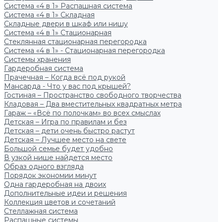
Система «4 в 1» Распашная система
Система «4 в 1» Складная
Складные двери в шкаф или нишу
Система «4 в 1» Стационарная
Стеклянная стационарная перегородка
Система «4 в 1» - Стационарная перегородка
Системы хранения
Гардеробная система
Прачечная – Когда всё под рукой
Мансарда - Что у вас под крышей?
Гостиная – Пространство свободного творчества
Кладовая – Два вместительных квадратных метра
Гараж – «Всё по полочкам» во всех смыслах
Детская – Игра по правилам и без
Детская – дети очень быстро растут
Детская – Лучшее место на свете
Большой семье будет удобно
В узкой нише найдется место
Образ одного взгляда
Порядок экономии минут
Одна гардеробная на двоих
Дополнительные идеи и решения
Коллекция цветов и сочетаний
Стеллажная система
Распашные системы